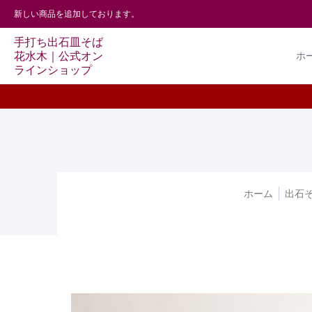
ホーム
出石そば
ギフト商品（送料込）
そば粉を使った
新しい商品を追加しております。
手打ち出石皿そば
花水木｜公式オン
ホ
ラインショップ
ホーム
出石