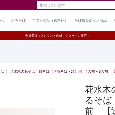
商品
そば打ち用粉
漬物・おつまみ
お菓子その他
お問い合
検索しています
ーム
出石そば
ギフト商品（送料込）
そば粉を使った商品
会員登録（アカウント作成）でクーポン発行中
そば
花水木のおそば 皿そば（ざるそば・冷）用 4人前～8人前 
花水木
るそば
前 【