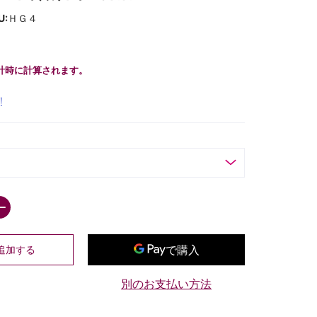
U:
ＨＧ４
計時に計算されます。
！
別のお支払い方法