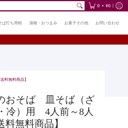
わせ
•
0
¥0
そば打ち用粉
漬物・おつまみ
お菓子その他
お問い合わせ
【送料無料商品】
のおそば 皿そば（ざ
・冷）用 4人前～8人
送料無料商品】