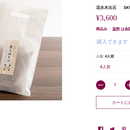
花水木出石
SK
¥3,600
税込み
送料
は会
購入できます
人前:
4人前
数量