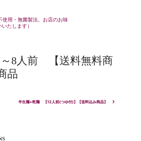
不使用・無菌製法。お店のお味
いいたします）
～8人前 【送料無料商
商品
半生麺+乾麺 【12人前(つゆ付)】【送料込み商品】
NS